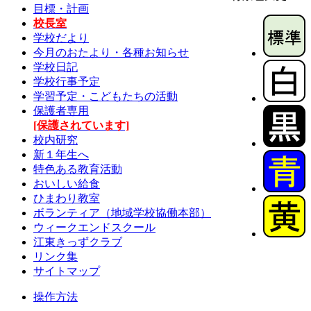
目標・計画
校長室
学校だより
今月のおたより・各種お知らせ
学校日記
学校行事予定
学習予定・こどもたちの活動
保護者専用
[保護されています]
校内研究
新１年生へ
特色ある教育活動
おいしい給食
ひまわり教室
ボランティア（地域学校協働本部）
ウィークエンドスクール
江東きっずクラブ
リンク集
サイトマップ
操作方法