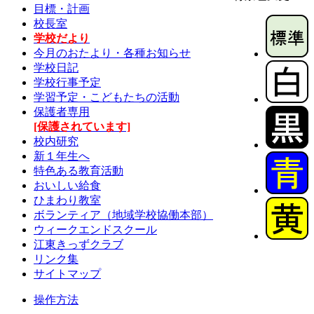
目標・計画
校長室
学校だより
今月のおたより・各種お知らせ
学校日記
学校行事予定
学習予定・こどもたちの活動
保護者専用
[保護されています]
校内研究
新１年生へ
特色ある教育活動
おいしい給食
ひまわり教室
ボランティア（地域学校協働本部）
ウィークエンドスクール
江東きっずクラブ
リンク集
サイトマップ
操作方法