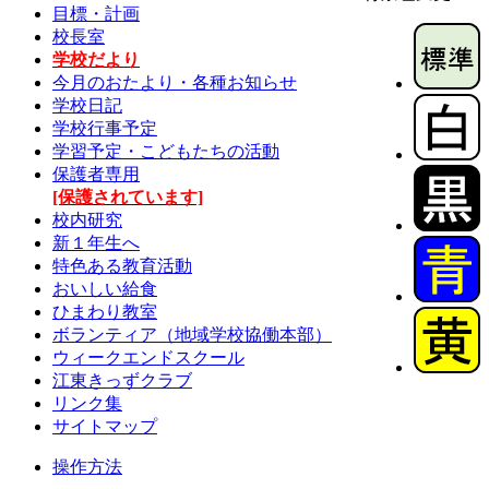
目標・計画
校長室
学校だより
今月のおたより・各種お知らせ
学校日記
学校行事予定
学習予定・こどもたちの活動
保護者専用
[保護されています]
校内研究
新１年生へ
特色ある教育活動
おいしい給食
ひまわり教室
ボランティア（地域学校協働本部）
ウィークエンドスクール
江東きっずクラブ
リンク集
サイトマップ
操作方法