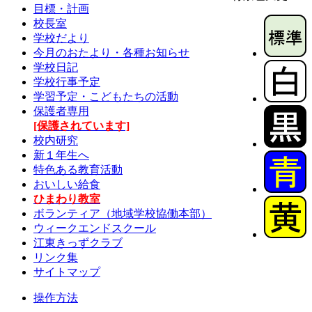
目標・計画
校長室
学校だより
今月のおたより・各種お知らせ
学校日記
学校行事予定
学習予定・こどもたちの活動
保護者専用
[保護されています]
校内研究
新１年生へ
特色ある教育活動
おいしい給食
ひまわり教室
ボランティア（地域学校協働本部）
ウィークエンドスクール
江東きっずクラブ
リンク集
サイトマップ
操作方法