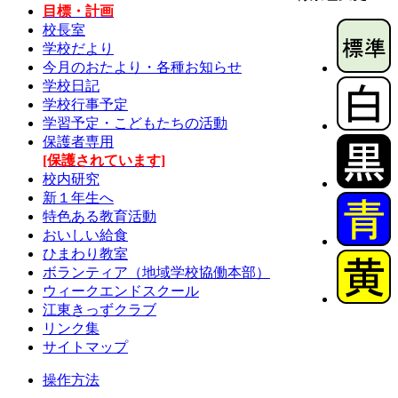
目標・計画
校長室
学校だより
今月のおたより・各種お知らせ
学校日記
学校行事予定
学習予定・こどもたちの活動
保護者専用
[保護されています]
校内研究
新１年生へ
特色ある教育活動
おいしい給食
ひまわり教室
ボランティア（地域学校協働本部）
ウィークエンドスクール
江東きっずクラブ
リンク集
サイトマップ
操作方法