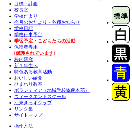
目標・計画
校長室
学校だより
今月のおたより・各種お知らせ
学校日記
学校行事予定
学習予定・こどもたちの活動
保護者専用
[保護されています]
校内研究
新１年生へ
特色ある教育活動
おいしい給食
ひまわり教室
ボランティア（地域学校協働本部）
ウィークエンドスクール
江東きっずクラブ
リンク集
サイトマップ
操作方法