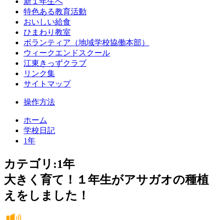
新１年生へ
特色ある教育活動
おいしい給食
ひまわり教室
ボランティア（地域学校協働本部）
ウィークエンドスクール
江東きっずクラブ
リンク集
サイトマップ
操作方法
ホーム
学校日記
1年
カテゴリ:1年
大きく育て！１年生がアサガオの種植
えをしました！