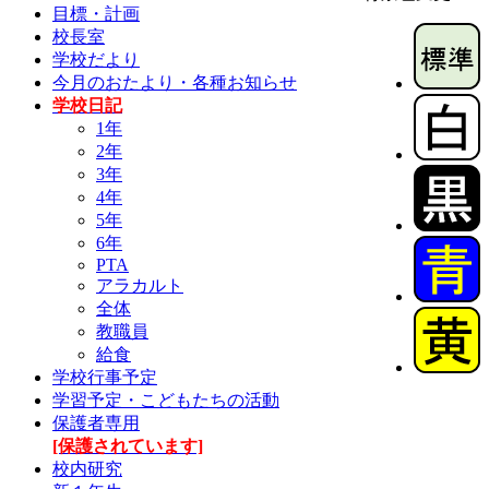
目標・計画
校長室
学校だより
今月のおたより・各種お知らせ
学校日記
1年
2年
3年
4年
5年
6年
PTA
アラカルト
全体
教職員
給食
学校行事予定
学習予定・こどもたちの活動
保護者専用
[保護されています]
校内研究