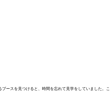
るブースを見つけると、時間を忘れて見学をしていました。こ