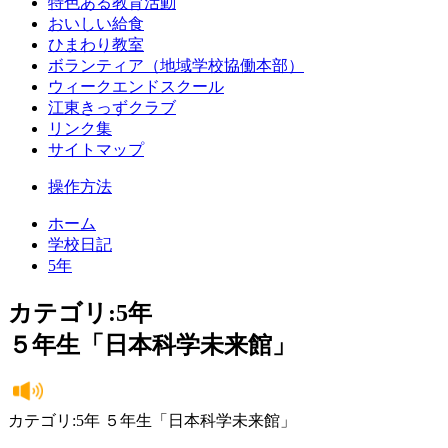
特色ある教育活動
おいしい給食
ひまわり教室
ボランティア（地域学校協働本部）
ウィークエンドスクール
江東きっずクラブ
リンク集
サイトマップ
操作方法
ホーム
学校日記
5年
カテゴリ:5年
５年生「日本科学未来館」
カテゴリ:5年 ５年生「日本科学未来館」