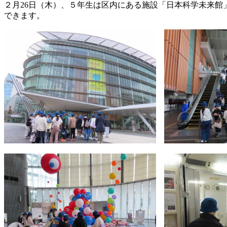
２月26日（木）、５年生は区内にある施設「日本科学未来
できます。