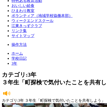
特色ある教育活動
おいしい給食
ひまわり教室
ボランティア（地域学校協働本部）
ウィークエンドスクール
江東きっずクラブ
リンク集
サイトマップ
操作方法
ホーム
学校日記
3年
カテゴリ:3年
３年生「町探検で気付いたことを共有し
カテゴリ:3年 ３年生「町探検で気付いたことを共有しよう」