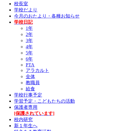
校長室
学校だより
今月のおたより・各種お知らせ
学校日記
1年
2年
3年
4年
5年
6年
PTA
アラカルト
全体
教職員
給食
学校行事予定
学習予定・こどもたちの活動
保護者専用
[保護されています]
校内研究
新１年生へ